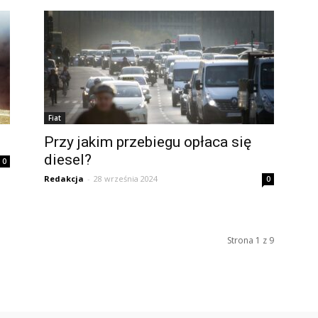
Fiat
Przy jakim przebiegu opłaca się
diesel?
0
Redakcja
-
28 września 2024
0
Strona 1 z 9