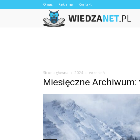
O nas
Reklama
Kontakt
W
Strona główna
2024
wrzesień
Miesięczne Archiwum: 