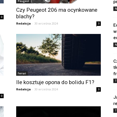
p
Peugeot
Czy Peugeot 206 ma ocynkowane
N
blachy?
0
Redakcja
-
30 września 2024
0
E
w
e
N
C
t
f
Ferrari
T
Ile kosztuje opona do bolidu F1?
Redakcja
-
30 września 2024
0
0
J
r
T