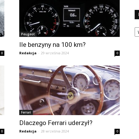
Ka
Peugeot
Ile benzyny na 100 km?
Redakcja
-
29 września 2024
0
0
Ferrari
Dlaczego Ferrari uderzył?
Redakcja
-
28 września 2024
0
0