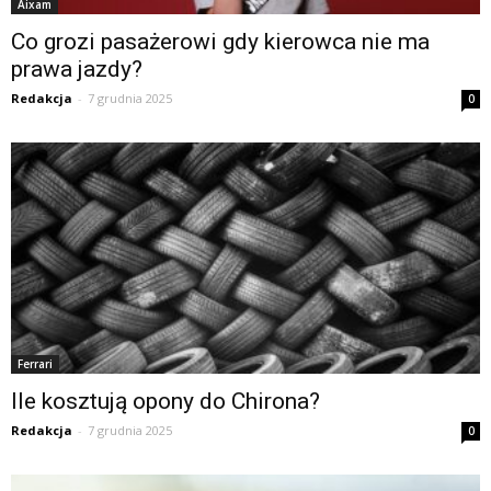
Aixam
Co grozi pasażerowi gdy kierowca nie ma
prawa jazdy?
Redakcja
-
7 grudnia 2025
0
Ferrari
Ile kosztują opony do Chirona?
Redakcja
-
7 grudnia 2025
0