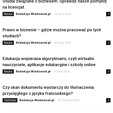
Studia związane z biznesem. Sprawdź nasze pomysły
na licencjat
Redakcja Wiedzanet.pl
-
29 lipca 2026
Nauka
0
Prawo w biznesie – gdzie można pracować po tych
studiach?
Redakcja Wiedzanet.pl
-
29 lipca 2026
Nauka
0
Edukacja wspierana algorytmami, czyli wirtualni
nauczyciele, aplikacje edukacyjne i szkoły online
Redakcja Wiedzanet.pl
-
9 lipca 2026
Nauka
0
Czy skan dokumentu wystarczy do tłumaczenia
przysięgłego z języka francuskiego?
Redakcja Wiedzanet.pl
-
29 kwietnia 2026
Technika
0