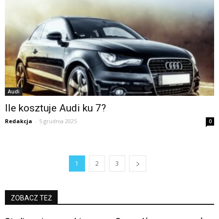
Audi
Ile kosztuje Audi ku 7?
Redakcja
-
5 grudnia 2025
0
1
2
3
ZOBACZ TEŻ