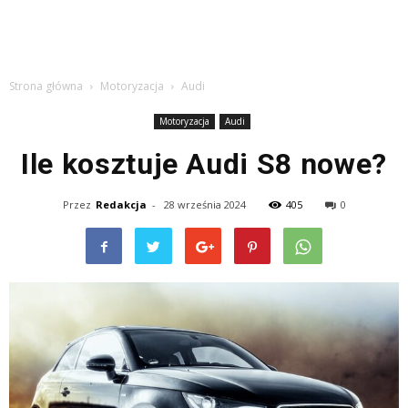
Strona główna
Motoryzacja
Audi
Motoryzacja
Audi
Ile kosztuje Audi S8 nowe?
Przez
Redakcja
-
28 września 2024
405
0