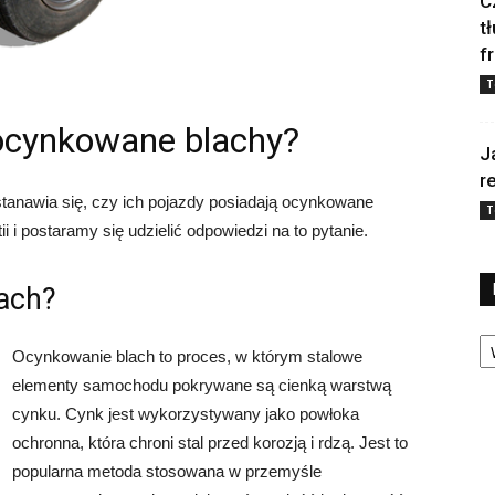
C
t
f
T
ocynkowane blachy?
J
r
tanawia się, czy ich pojazdy posiadają ocynkowane
T
i i postaramy się udzielić odpowiedzi na to pytanie.
lach?
Ka
Ocynkowanie blach to proces, w którym stalowe
elementy samochodu pokrywane są cienką warstwą
cynku. Cynk jest wykorzystywany jako powłoka
ochronna, która chroni stal przed korozją i rdzą. Jest to
popularna metoda stosowana w przemyśle