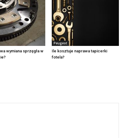
Peugeot
rwa wymiana sprzęgła w
Ile kosztuje naprawa tapicerki
ie?
fotela?