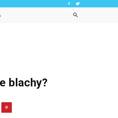
A
e blachy?