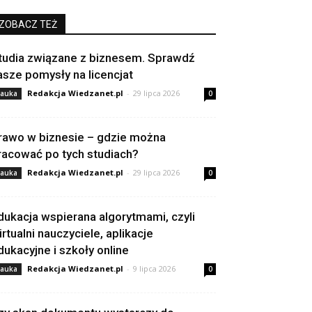
ZOBACZ TEŻ
tudia związane z biznesem. Sprawdź
asze pomysły na licencjat
Redakcja Wiedzanet.pl
-
29 lipca 2026
auka
0
rawo w biznesie – gdzie można
racować po tych studiach?
Redakcja Wiedzanet.pl
-
29 lipca 2026
auka
0
dukacja wspierana algorytmami, czyli
irtualni nauczyciele, aplikacje
dukacyjne i szkoły online
Redakcja Wiedzanet.pl
-
9 lipca 2026
auka
0