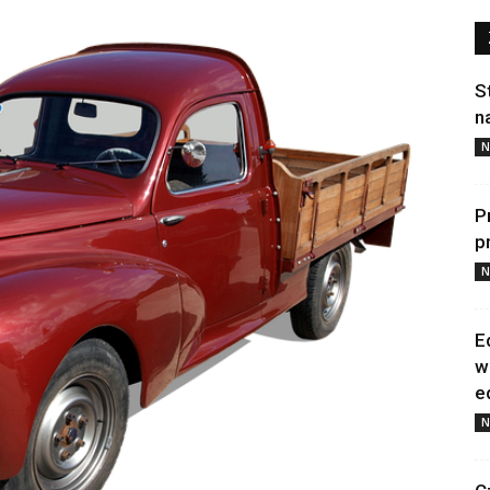
S
n
N
P
p
N
E
w
e
N