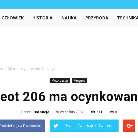
iedzanet.pl
CZŁOWIEK
HISTORIA
NAUKA
PRZYRODA
TECHNIK
eot 206 ma ocynkowane blachy?
Motoryzacja
Peugeot
eot 206 ma ocynkowan
Przez
Redakcja
-
30 września 2024
811
0
Podziel się na Facebooku
Tweet (Ćwierkaj) na Twitterze