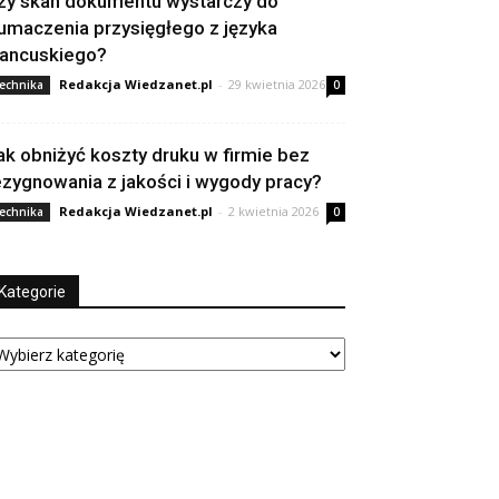
zy skan dokumentu wystarczy do
łumaczenia przysięgłego z języka
rancuskiego?
Redakcja Wiedzanet.pl
-
29 kwietnia 2026
echnika
0
ak obniżyć koszty druku w firmie bez
ezygnowania z jakości i wygody pracy?
Redakcja Wiedzanet.pl
-
2 kwietnia 2026
echnika
0
Kategorie
tegorie