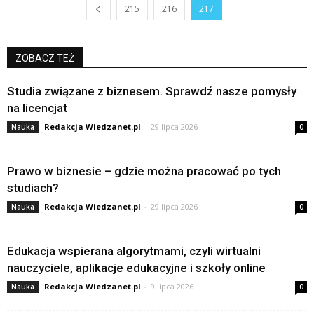
215
216
217
ZOBACZ TEŻ
Studia związane z biznesem. Sprawdź nasze pomysły
na licencjat
Redakcja Wiedzanet.pl
-
29 lipca 2026
Nauka
0
Prawo w biznesie – gdzie można pracować po tych
studiach?
Redakcja Wiedzanet.pl
-
29 lipca 2026
Nauka
0
Edukacja wspierana algorytmami, czyli wirtualni
nauczyciele, aplikacje edukacyjne i szkoły online
Redakcja Wiedzanet.pl
-
9 lipca 2026
Nauka
0