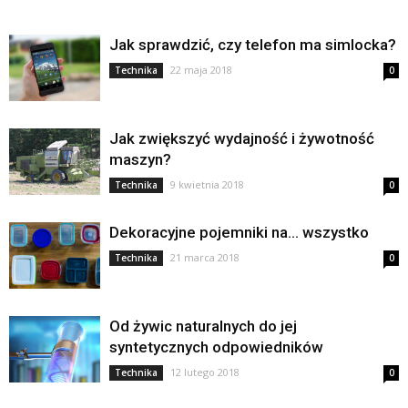
Jak sprawdzić, czy telefon ma simlocka?
22 maja 2018
Technika
0
Jak zwiększyć wydajność i żywotność
maszyn?
9 kwietnia 2018
Technika
0
Dekoracyjne pojemniki na… wszystko
21 marca 2018
Technika
0
Od żywic naturalnych do jej
syntetycznych odpowiedników
12 lutego 2018
Technika
0