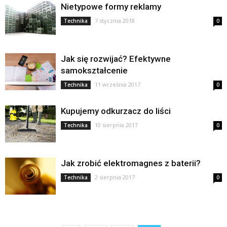
Nietypowe formy reklamy
7 stycznia 2018
Technika
0
Jak się rozwijać? Efektywne
samokształcenie
11 września 2017
Technika
0
Kupujemy odkurzacz do liści
10 sierpnia 2017
Technika
0
Jak zrobić elektromagnes z baterii?
2 sierpnia 2017
Technika
0