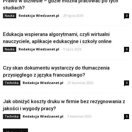
Prawo w biznesie – gdzie można pracować po tych
studiach?
Redakcja Wiedzanet.pl
-
29 lipca 2026
Nauka
0
Edukacja wspierana algorytmami, czyli wirtualni
nauczyciele, aplikacje edukacyjne i szkoły online
Redakcja Wiedzanet.pl
-
9 lipca 2026
Nauka
0
Czy skan dokumentu wystarczy do tłumaczenia
przysięgłego z języka francuskiego?
Redakcja Wiedzanet.pl
-
29 kwietnia 2026
Technika
0
Jak obniżyć koszty druku w firmie bez rezygnowania z
jakości i wygody pracy?
Redakcja Wiedzanet.pl
-
2 kwietnia 2026
Technika
0