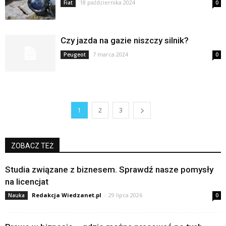
18 października 2024
Fiat
0
Czy jazda na gazie niszczy silnik?
7 marca 2024
Peugeot
0
1
2
3
ZOBACZ TEŻ
Studia związane z biznesem. Sprawdź nasze pomysły
na licencjat
Redakcja Wiedzanet.pl
-
29 lipca 2026
Nauka
0