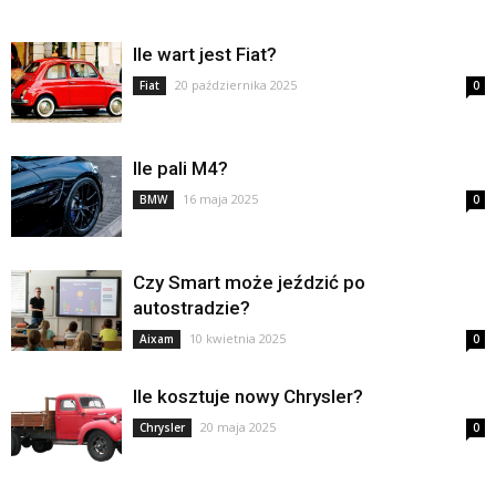
Ile wart jest Fiat?
20 października 2025
Fiat
0
Ile pali M4?
16 maja 2025
BMW
0
Czy Smart może jeździć po
autostradzie?
10 kwietnia 2025
Aixam
0
Ile kosztuje nowy Chrysler?
20 maja 2025
Chrysler
0