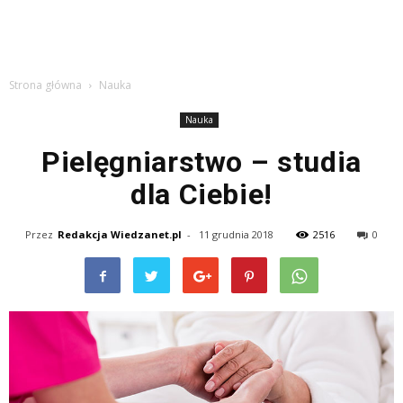
Strona główna
Nauka
Nauka
Pielęgniarstwo – studia
dla Ciebie!
Przez
Redakcja Wiedzanet.pl
-
11 grudnia 2018
2516
0