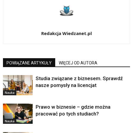
Redakcja Wiedzanet.pl
POWIĄZANE ARTYKUŁY
WIĘCEJ OD AUTORA
Studia związane z biznesem. Sprawdź
nasze pomysły na licencjat
Nauka
Prawo w biznesie – gdzie można
pracować po tych studiach?
Nauka