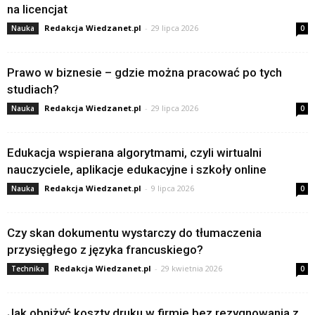
na licencjat
Redakcja Wiedzanet.pl
-
29 lipca 2026
Nauka
0
Prawo w biznesie – gdzie można pracować po tych
studiach?
Redakcja Wiedzanet.pl
-
29 lipca 2026
Nauka
0
Edukacja wspierana algorytmami, czyli wirtualni
nauczyciele, aplikacje edukacyjne i szkoły online
Redakcja Wiedzanet.pl
-
9 lipca 2026
Nauka
0
Czy skan dokumentu wystarczy do tłumaczenia
przysięgłego z języka francuskiego?
Redakcja Wiedzanet.pl
-
29 kwietnia 2026
Technika
0
Jak obniżyć koszty druku w firmie bez rezygnowania z