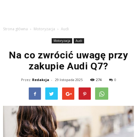
Strona główna
Motoryzacja
Audi
Motoryzacja
Audi
Na co zwrócić uwagę przy
zakupie Audi Q7?
Przez
Redakcja
-
29 listopada 2025
274
0