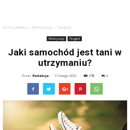
Strona główna
Motoryzacja
Peugeot
Motoryzacja
Peugeot
Jaki samochód jest tani w
utrzymaniu?
Przez
Redakcja
-
17 lutego 2025
278
0