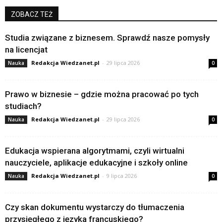
ZOBACZ TEŻ
Studia związane z biznesem. Sprawdź nasze pomysły
na licencjat
Redakcja Wiedzanet.pl
-
29 lipca 2026
Nauka
0
Prawo w biznesie – gdzie można pracować po tych
studiach?
Redakcja Wiedzanet.pl
-
29 lipca 2026
Nauka
0
Edukacja wspierana algorytmami, czyli wirtualni
nauczyciele, aplikacje edukacyjne i szkoły online
Redakcja Wiedzanet.pl
-
9 lipca 2026
Nauka
0
Czy skan dokumentu wystarczy do tłumaczenia
przysięgłego z języka francuskiego?