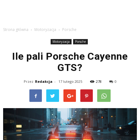
Strona główna
Motoryzacja
Porsche
Motoryzacja
Porsche
Ile pali Porsche Cayenne
GTS?
Przez
Redakcja
-
17 lutego 2025
278
0