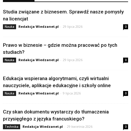
Studia związane z biznesem. Sprawdź nasze pomysły
na licencjat
Redakcja Wiedzanet.pl
-
29 lipca 2026
Nauka
0
Prawo w biznesie – gdzie można pracować po tych
studiach?
Redakcja Wiedzanet.pl
-
29 lipca 2026
Nauka
0
Edukacja wspierana algorytmami, czyli wirtualni
nauczyciele, aplikacje edukacyjne i szkoły online
Redakcja Wiedzanet.pl
-
9 lipca 2026
Nauka
0
Czy skan dokumentu wystarczy do tłumaczenia
przysięgłego z języka francuskiego?
Redakcja Wiedzanet.pl
-
29 kwietnia 2026
Technika
0