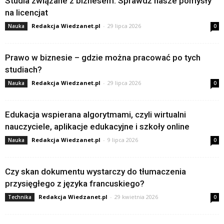
Studia związane z biznesem. Sprawdź nasze pomysły
na licencjat
Redakcja Wiedzanet.pl
-
29 lipca 2026
Nauka
0
Prawo w biznesie – gdzie można pracować po tych
studiach?
Redakcja Wiedzanet.pl
-
29 lipca 2026
Nauka
0
Edukacja wspierana algorytmami, czyli wirtualni
nauczyciele, aplikacje edukacyjne i szkoły online
Redakcja Wiedzanet.pl
-
9 lipca 2026
Nauka
0
Czy skan dokumentu wystarczy do tłumaczenia
przysięgłego z języka francuskiego?
Redakcja Wiedzanet.pl
-
29 kwietnia 2026
Technika
0