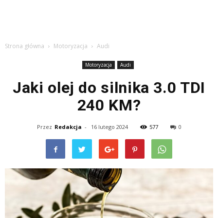
Strona główna
Motoryzacja
Audi
Motoryzacja
Audi
Jaki olej do silnika 3.0 TDI
240 KM?
Przez
Redakcja
-
16 lutego 2024
577
0