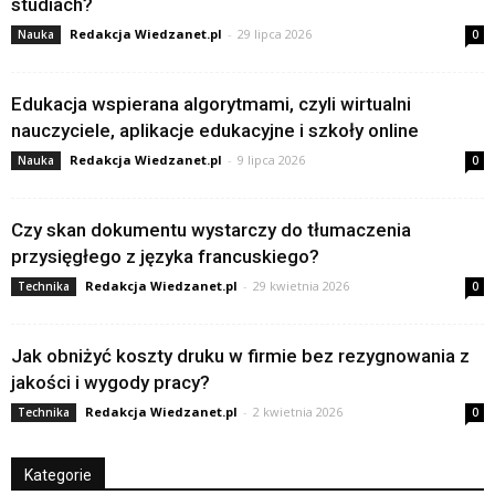
studiach?
Redakcja Wiedzanet.pl
-
29 lipca 2026
Nauka
0
Edukacja wspierana algorytmami, czyli wirtualni
nauczyciele, aplikacje edukacyjne i szkoły online
Redakcja Wiedzanet.pl
-
9 lipca 2026
Nauka
0
Czy skan dokumentu wystarczy do tłumaczenia
przysięgłego z języka francuskiego?
Redakcja Wiedzanet.pl
-
29 kwietnia 2026
Technika
0
Jak obniżyć koszty druku w firmie bez rezygnowania z
jakości i wygody pracy?
Redakcja Wiedzanet.pl
-
2 kwietnia 2026
Technika
0
Kategorie