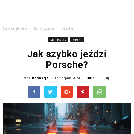
Strona główna
Motoryzacja
Porsche
Motoryzacja
Porsche
Jak szybko jeździ
Porsche?
Przez
Redakcja
-
12 sierpnia 2024
503
0