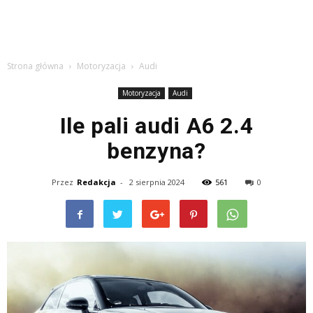
Strona główna
Motoryzacja
Audi
Motoryzacja
Audi
Ile pali audi A6 2.4
benzyna?
Przez
Redakcja
-
2 sierpnia 2024
561
0