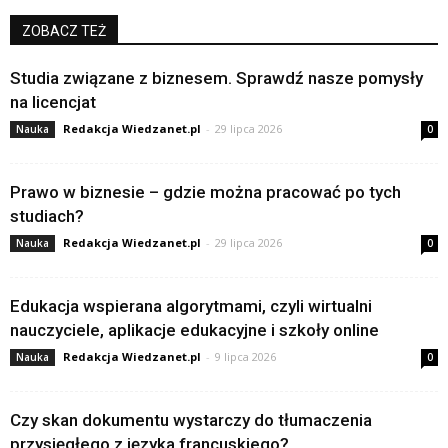
ZOBACZ TEŻ
Studia związane z biznesem. Sprawdź nasze pomysły
na licencjat
Redakcja Wiedzanet.pl
-
29 lipca 2026
Nauka
0
Prawo w biznesie – gdzie można pracować po tych
studiach?
Redakcja Wiedzanet.pl
-
29 lipca 2026
Nauka
0
Edukacja wspierana algorytmami, czyli wirtualni
nauczyciele, aplikacje edukacyjne i szkoły online
Redakcja Wiedzanet.pl
-
9 lipca 2026
Nauka
0
Czy skan dokumentu wystarczy do tłumaczenia
przysięgłego z języka francuskiego?