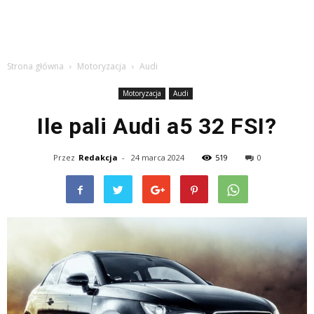
Strona główna
Motoryzacja
Audi
Motoryzacja
Audi
Ile pali Audi a5 32 FSI?
Przez
Redakcja
-
24 marca 2024
519
0