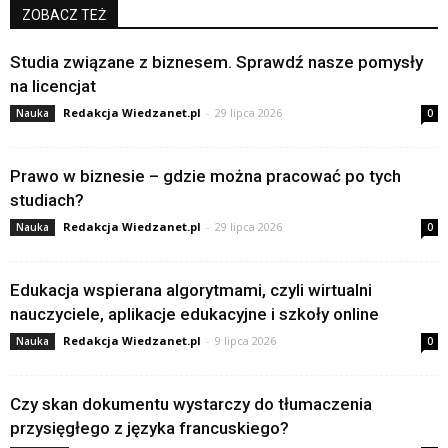
ZOBACZ TEŻ
Studia związane z biznesem. Sprawdź nasze pomysły
na licencjat
Redakcja Wiedzanet.pl
-
29 lipca 2026
Nauka
0
Prawo w biznesie – gdzie można pracować po tych
studiach?
Redakcja Wiedzanet.pl
-
29 lipca 2026
Nauka
0
Edukacja wspierana algorytmami, czyli wirtualni
nauczyciele, aplikacje edukacyjne i szkoły online
Redakcja Wiedzanet.pl
-
9 lipca 2026
Nauka
0
Czy skan dokumentu wystarczy do tłumaczenia
przysięgłego z języka francuskiego?