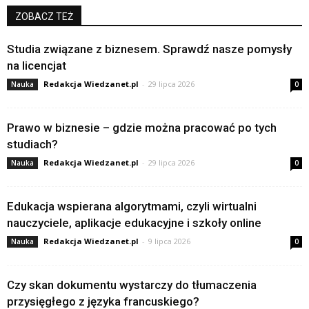
ZOBACZ TEŻ
Studia związane z biznesem. Sprawdź nasze pomysły
na licencjat
Redakcja Wiedzanet.pl
-
29 lipca 2026
Nauka
0
Prawo w biznesie – gdzie można pracować po tych
studiach?
Redakcja Wiedzanet.pl
-
29 lipca 2026
Nauka
0
Edukacja wspierana algorytmami, czyli wirtualni
nauczyciele, aplikacje edukacyjne i szkoły online
Redakcja Wiedzanet.pl
-
9 lipca 2026
Nauka
0
Czy skan dokumentu wystarczy do tłumaczenia
przysięgłego z języka francuskiego?