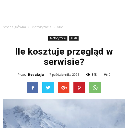
Strona główna
Motoryzacja
Audi
Motoryzacja
Audi
Ile kosztuje przegląd w
serwisie?
Przez
Redakcja
-
7 października 2025
348
0