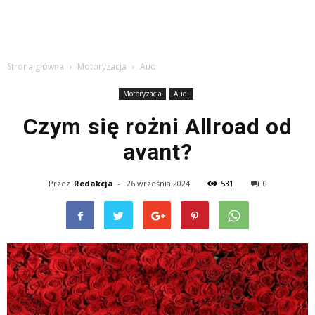
Strona główna
Motoryzacja
Audi
Motoryzacja
Audi
Czym się rożni Allroad od
avant?
Przez
Redakcja
-
26 września 2024
531
0