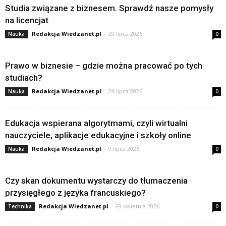
Studia związane z biznesem. Sprawdź nasze pomysły
na licencjat
Redakcja Wiedzanet.pl
-
29 lipca 2026
Nauka
0
Prawo w biznesie – gdzie można pracować po tych
studiach?
Redakcja Wiedzanet.pl
-
29 lipca 2026
Nauka
0
Edukacja wspierana algorytmami, czyli wirtualni
nauczyciele, aplikacje edukacyjne i szkoły online
Redakcja Wiedzanet.pl
-
9 lipca 2026
Nauka
0
Czy skan dokumentu wystarczy do tłumaczenia
przysięgłego z języka francuskiego?
Redakcja Wiedzanet.pl
-
29 kwietnia 2026
Technika
0