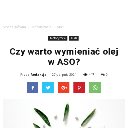
Strona główna
Motoryzacja
Audi
Motoryzacja
Audi
Czy warto wymieniać olej
w ASO?
Przez
Redakcja
-
27 sierpnia 2024
447
0