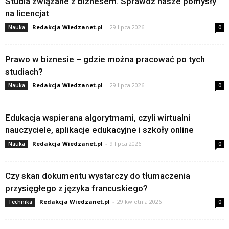
Studia związane z biznesem. Sprawdź nasze pomysły
na licencjat
Redakcja Wiedzanet.pl
-
29 lipca 2026
Nauka
0
Prawo w biznesie – gdzie można pracować po tych
studiach?
Redakcja Wiedzanet.pl
-
29 lipca 2026
Nauka
0
Edukacja wspierana algorytmami, czyli wirtualni
nauczyciele, aplikacje edukacyjne i szkoły online
Redakcja Wiedzanet.pl
-
9 lipca 2026
Nauka
0
Czy skan dokumentu wystarczy do tłumaczenia
przysięgłego z języka francuskiego?
Redakcja Wiedzanet.pl
-
29 kwietnia 2026
Technika
0