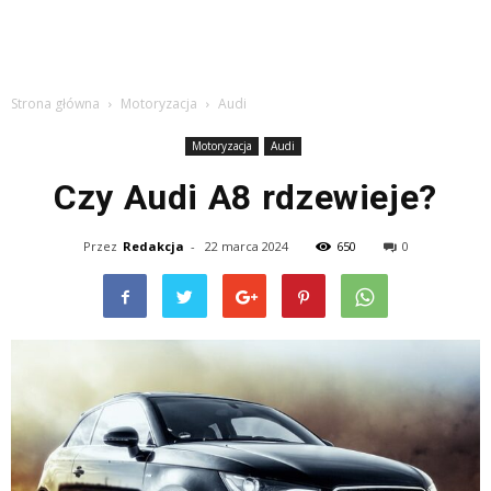
Strona główna
Motoryzacja
Audi
Motoryzacja
Audi
Czy Audi A8 rdzewieje?
Przez
Redakcja
-
22 marca 2024
650
0