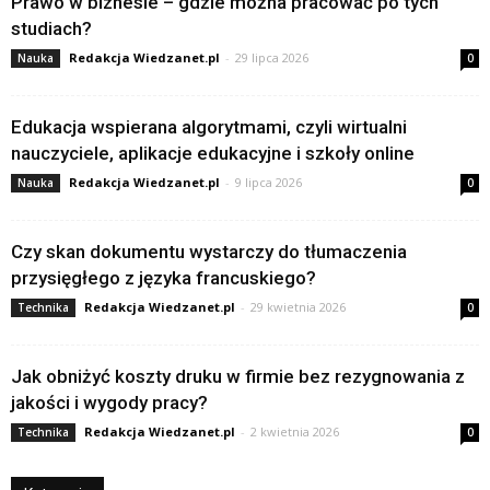
Prawo w biznesie – gdzie można pracować po tych
studiach?
Redakcja Wiedzanet.pl
-
29 lipca 2026
Nauka
0
Edukacja wspierana algorytmami, czyli wirtualni
nauczyciele, aplikacje edukacyjne i szkoły online
Redakcja Wiedzanet.pl
-
9 lipca 2026
Nauka
0
Czy skan dokumentu wystarczy do tłumaczenia
przysięgłego z języka francuskiego?
Redakcja Wiedzanet.pl
-
29 kwietnia 2026
Technika
0
Jak obniżyć koszty druku w firmie bez rezygnowania z
jakości i wygody pracy?
Redakcja Wiedzanet.pl
-
2 kwietnia 2026
Technika
0