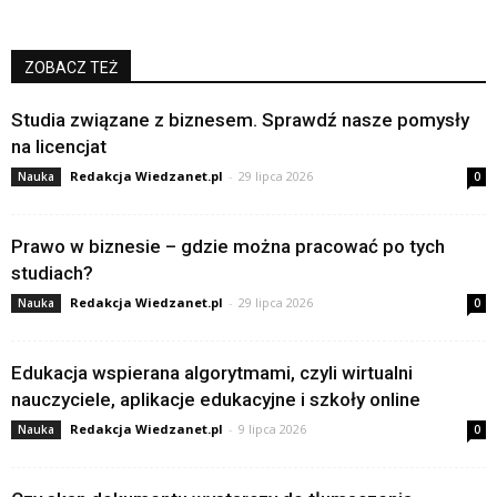
ZOBACZ TEŻ
Studia związane z biznesem. Sprawdź nasze pomysły
na licencjat
Redakcja Wiedzanet.pl
-
29 lipca 2026
Nauka
0
Prawo w biznesie – gdzie można pracować po tych
studiach?
Redakcja Wiedzanet.pl
-
29 lipca 2026
Nauka
0
Edukacja wspierana algorytmami, czyli wirtualni
nauczyciele, aplikacje edukacyjne i szkoły online
Redakcja Wiedzanet.pl
-
9 lipca 2026
Nauka
0