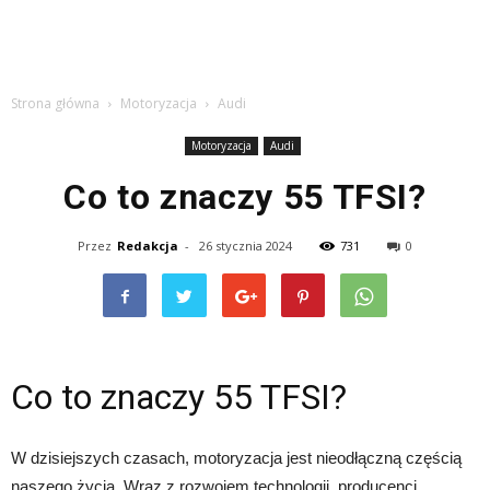
Strona główna
Motoryzacja
Audi
Motoryzacja
Audi
Co to znaczy 55 TFSI?
Przez
Redakcja
-
26 stycznia 2024
731
0
Co to znaczy 55 TFSI?
W dzisiejszych czasach, motoryzacja jest nieodłączną częścią
naszego życia. Wraz z rozwojem technologii, producenci