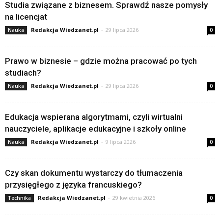
Studia związane z biznesem. Sprawdź nasze pomysły
na licencjat
Redakcja Wiedzanet.pl
-
29 lipca 2026
Nauka
0
Prawo w biznesie – gdzie można pracować po tych
studiach?
Redakcja Wiedzanet.pl
-
29 lipca 2026
Nauka
0
Edukacja wspierana algorytmami, czyli wirtualni
nauczyciele, aplikacje edukacyjne i szkoły online
Redakcja Wiedzanet.pl
-
9 lipca 2026
Nauka
0
Czy skan dokumentu wystarczy do tłumaczenia
przysięgłego z języka francuskiego?
Redakcja Wiedzanet.pl
-
29 kwietnia 2026
Technika
0