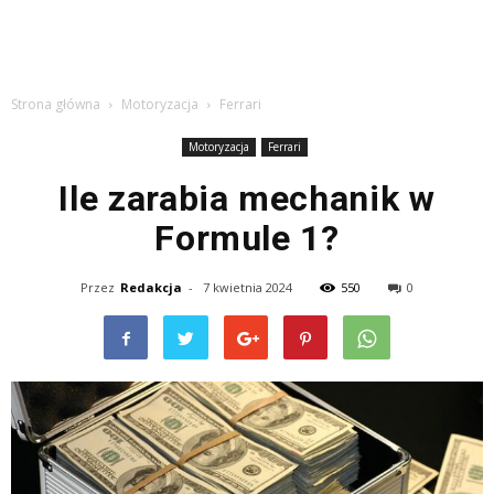
Strona główna
Motoryzacja
Ferrari
Motoryzacja
Ferrari
Ile zarabia mechanik w
Formule 1?
Przez
Redakcja
-
7 kwietnia 2024
550
0