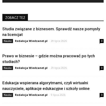
ZOBACZ TEŻ
Studia związane z biznesem. Sprawdź nasze pomysły
na licencjat
Redakcja Wiedzanet.pl
-
29 lipca 2026
Nauka
0
Prawo w biznesie – gdzie można pracować po tych
studiach?
Redakcja Wiedzanet.pl
-
29 lipca 2026
Nauka
0
Edukacja wspierana algorytmami, czyli wirtualni
nauczyciele, aplikacje edukacyjne i szkoły online
Redakcja Wiedzanet.pl
-
9 lipca 2026
Nauka
0