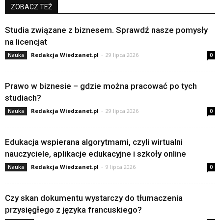
ZOBACZ TEŻ
Studia związane z biznesem. Sprawdź nasze pomysły
na licencjat
Redakcja Wiedzanet.pl
-
29 lipca 2026
Nauka
0
Prawo w biznesie – gdzie można pracować po tych
studiach?
Redakcja Wiedzanet.pl
-
29 lipca 2026
Nauka
0
Edukacja wspierana algorytmami, czyli wirtualni
nauczyciele, aplikacje edukacyjne i szkoły online
Redakcja Wiedzanet.pl
-
9 lipca 2026
Nauka
0
Czy skan dokumentu wystarczy do tłumaczenia
przysięgłego z języka francuskiego?