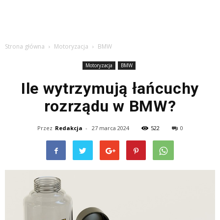
Strona główna
Motoryzacja
BMW
Motoryzacja
BMW
Ile wytrzymują łańcuchy
rozrządu w BMW?
Przez
Redakcja
-
27 marca 2024
522
0