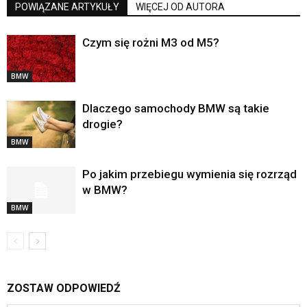
POWIĄZANE ARTYKUŁY
WIĘCEJ OD AUTORA
Czym się rożni M3 od M5?
BMW
Dlaczego samochody BMW są takie
drogie?
BMW
Po jakim przebiegu wymienia się rozrząd
w BMW?
BMW
ZOSTAW ODPOWIEDŹ