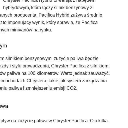
Chrysler Pacifica Hybrid to wersja z napędem
hybrydowym, która łączy silnik benzynowy z
danych producenta, Pacifica Hybrid zużywa średnio
st to imponujący wynik, który sprawia, że Pacifica
znych minivanów na rynku.
wym
nym silnikiem benzynowym, zużycie paliwa będzie
dy i stylu prowadzenia, Chrysler Pacifica z silnikiem
ów paliwa na 100 kilometrów. Warto jednak zauważyć,
mochodach Chryslera, takie jak system zarządzania
iu paliwa i zmniejszeniu emisji CO2.
liwa
pływ na zużycie paliwa w Chrysler Pacifica. Oto kilka