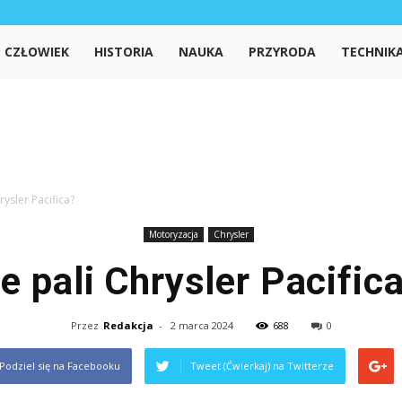
iedzanet.pl
CZŁOWIEK
HISTORIA
NAUKA
PRZYRODA
TECHNIK
hrysler Pacifica?
Motoryzacja
Chrysler
le pali Chrysler Pacific
Przez
Redakcja
-
2 marca 2024
688
0
Podziel się na Facebooku
Tweet (Ćwierkaj) na Twitterze