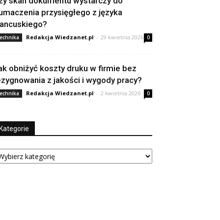
zy skan dokumentu wystarczy do
łumaczenia przysięgłego z języka
rancuskiego?
Redakcja Wiedzanet.pl
-
29 kwietnia 2026
echnika
0
ak obniżyć koszty druku w firmie bez
ezygnowania z jakości i wygody pracy?
Redakcja Wiedzanet.pl
-
2 kwietnia 2026
echnika
0
Kategorie
tegorie