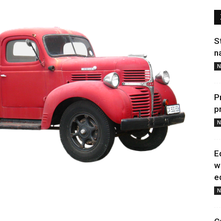
S
n
N
P
p
N
E
w
e
N