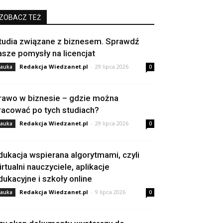
ZOBACZ TEŻ
tudia związane z biznesem. Sprawdź
asze pomysły na licencjat
Redakcja Wiedzanet.pl
-
29 lipca 2026
auka
0
rawo w biznesie – gdzie można
racować po tych studiach?
Redakcja Wiedzanet.pl
-
29 lipca 2026
auka
0
dukacja wspierana algorytmami, czyli
irtualni nauczyciele, aplikacje
dukacyjne i szkoły online
Redakcja Wiedzanet.pl
-
9 lipca 2026
auka
0