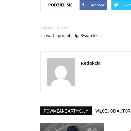
PODZIEL SIĘ
Facebook
Twit
Poprzedni artykuł
Ile warte porsche Igi Świątek?
Redakcja
POWIĄZANE ARTYKUŁY
WIĘCEJ OD AUTOR