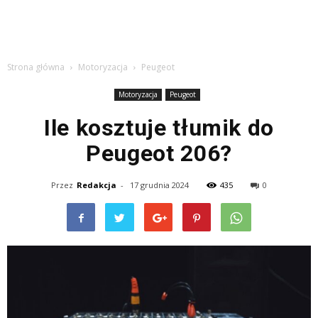
Strona główna
Motoryzacja
Peugeot
Motoryzacja
Peugeot
Ile kosztuje tłumik do
Peugeot 206?
Przez
Redakcja
-
17 grudnia 2024
435
0