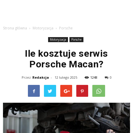
Strona główna
Motoryzacja
Porsche
Motoryzacja
Porsche
Ile kosztuje serwis
Porsche Macan?
Przez
Redakcja
-
12 lutego 2025
1248
0