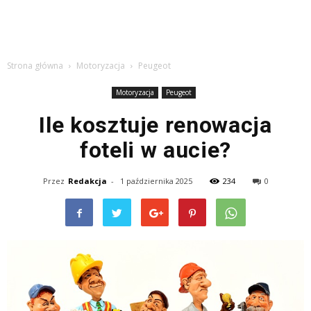
Strona główna
Motoryzacja
Peugeot
Motoryzacja
Peugeot
Ile kosztuje renowacja
foteli w aucie?
Przez
Redakcja
-
1 października 2025
234
0