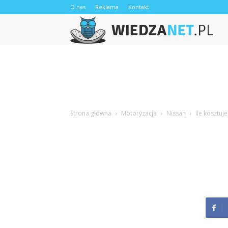
O nas
Reklama
Kontakt
W
Strona główna
Motoryzacja
Nissan
Ile kosztuj