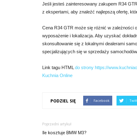
Jeśli jesteś zainteresowany zakupem R34 GTR,
z ekspertami, aby znaleźć najlepszą ofertę, któ
Cena R34 GTR może się różnić w zależności od 
wyposażenie i lokalizacja. Aby uzyskać dokład
skonsultowanie się z lokalnymi dealerami sam
specjalizujących się w sprzedaży samochodów
Link tagu HTML
do strony https://www.kuchniaon
Kuchnia Online
PODZIEL SIĘ
Facebook
Twit
Poprzedni artykuł
Ile kosztuje BMW M3?