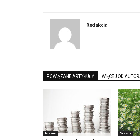
Redakcja
POWIĄZANE ARTYKUŁY
WIĘCEJ OD AUTOR
Nissan
Nissan