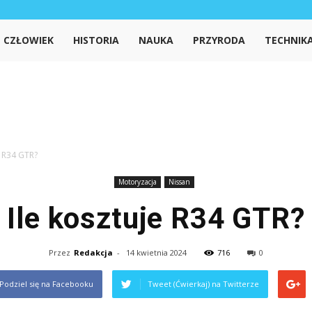
iedzanet.pl
CZŁOWIEK
HISTORIA
NAUKA
PRZYRODA
TECHNIK
e R34 GTR?
Motoryzacja
Nissan
Ile kosztuje R34 GTR?
Przez
Redakcja
-
14 kwietnia 2024
716
0
Podziel się na Facebooku
Tweet (Ćwierkaj) na Twitterze