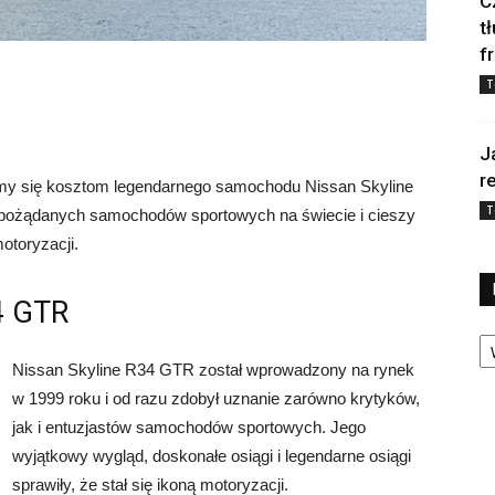
C
t
f
T
J
r
my się kosztom legendarnego samochodu Nissan Skyline
T
j pożądanych samochodów sportowych na świecie i cieszy
otoryzacji.
4 GTR
Ka
Nissan Skyline R34 GTR został wprowadzony na rynek
w 1999 roku i od razu zdobył uznanie zarówno krytyków,
jak i entuzjastów samochodów sportowych. Jego
wyjątkowy wygląd, doskonałe osiągi i legendarne osiągi
sprawiły, że stał się ikoną motoryzacji.