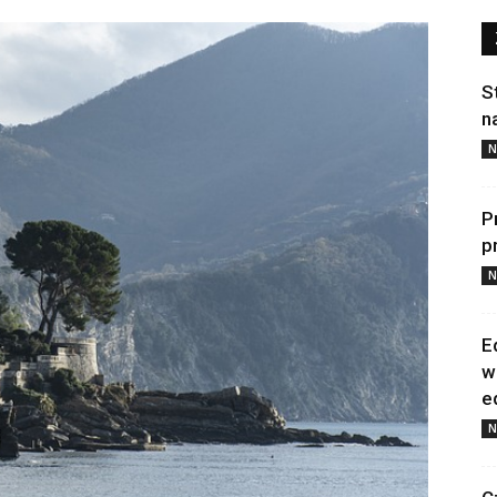
S
n
N
P
p
N
E
w
e
N