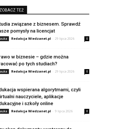
ZOBACZ TEŻ
tudia związane z biznesem. Sprawdź
asze pomysły na licencjat
Redakcja Wiedzanet.pl
-
29 lipca 2026
auka
0
rawo w biznesie – gdzie można
racować po tych studiach?
Redakcja Wiedzanet.pl
-
29 lipca 2026
auka
0
dukacja wspierana algorytmami, czyli
irtualni nauczyciele, aplikacje
dukacyjne i szkoły online
Redakcja Wiedzanet.pl
-
9 lipca 2026
auka
0