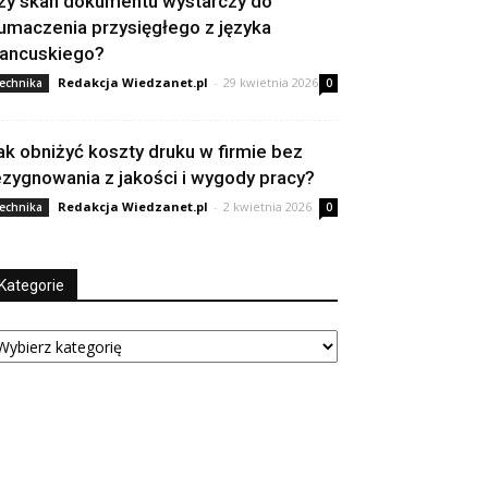
zy skan dokumentu wystarczy do
łumaczenia przysięgłego z języka
rancuskiego?
Redakcja Wiedzanet.pl
-
29 kwietnia 2026
echnika
0
ak obniżyć koszty druku w firmie bez
ezygnowania z jakości i wygody pracy?
Redakcja Wiedzanet.pl
-
2 kwietnia 2026
echnika
0
Kategorie
tegorie