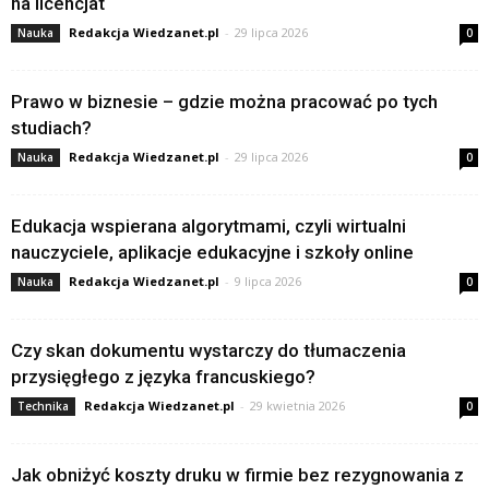
na licencjat
Redakcja Wiedzanet.pl
-
29 lipca 2026
Nauka
0
Prawo w biznesie – gdzie można pracować po tych
studiach?
Redakcja Wiedzanet.pl
-
29 lipca 2026
Nauka
0
Edukacja wspierana algorytmami, czyli wirtualni
nauczyciele, aplikacje edukacyjne i szkoły online
Redakcja Wiedzanet.pl
-
9 lipca 2026
Nauka
0
Czy skan dokumentu wystarczy do tłumaczenia
przysięgłego z języka francuskiego?
Redakcja Wiedzanet.pl
-
29 kwietnia 2026
Technika
0
Jak obniżyć koszty druku w firmie bez rezygnowania z