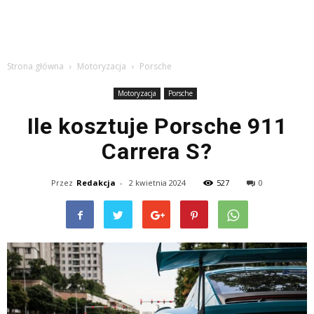
Strona główna
Motoryzacja
Porsche
Motoryzacja
Porsche
Ile kosztuje Porsche 911
Carrera S?
Przez
Redakcja
-
2 kwietnia 2024
527
0