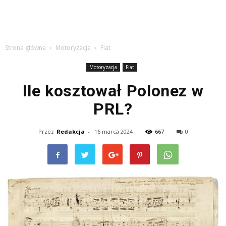
Strona główna
Motoryzacja
Fiat
Motoryzacja
Fiat
Ile kosztował Polonez w
PRL?
Przez
Redakcja
-
16 marca 2024
667
0