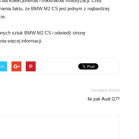
a dla kolekcjonerów i miłośników motoryzacji. Choć
zmienia faktu, że BMW M2 CS jest jednym z najbardziej
ie.
tępnych sztuk BMW M2 CS i odwiedź stronę
ia więcej informacji.
ter
Następny artykuł
Ile pali Audi Q7?