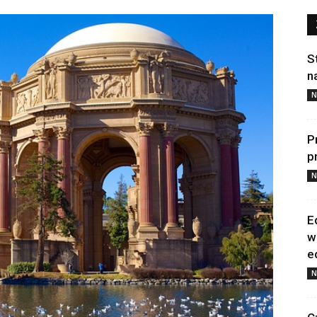
S
n
N
P
p
N
E
w
e
N