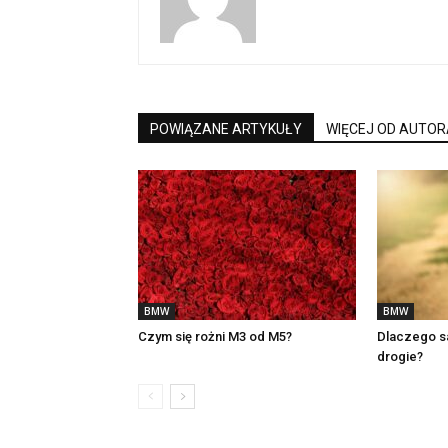
POWIĄZANE ARTYKUŁY
WIĘCEJ OD AUTOR
BMW
BMW
Czym się rożni M3 od M5?
Dlaczego s
drogie?