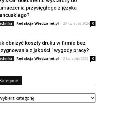
zy skan dokumentu wystarczy do
łumaczenia przysięgłego z języka
rancuskiego?
Redakcja Wiedzanet.pl
-
29 kwietnia 2026
echnika
0
ak obniżyć koszty druku w firmie bez
ezygnowania z jakości i wygody pracy?
Redakcja Wiedzanet.pl
-
2 kwietnia 2026
echnika
0
Kategorie
tegorie