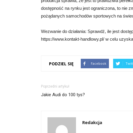
produkcja sprawia, że jest to prawdziwa perełk
dostępność na rynku jest ograniczona, to nie 
pożądanych samochodów sportowych na świec
Wezwanie do działania: Sprawdź, ile jest dos
https://www.kontakt-handlowy.pl/ w celu uzyskan
PODZIEL SIĘ
Facebook
Twit
Poprzedni artykuł
Jakie Audi do 100 tys?
Redakcja