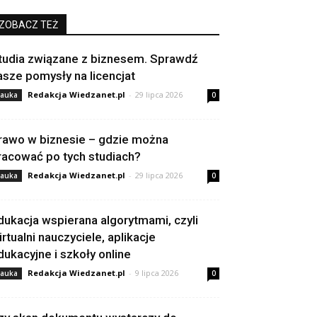
ZOBACZ TEŻ
tudia związane z biznesem. Sprawdź
asze pomysły na licencjat
Redakcja Wiedzanet.pl
-
29 lipca 2026
auka
0
rawo w biznesie – gdzie można
racować po tych studiach?
Redakcja Wiedzanet.pl
-
29 lipca 2026
auka
0
dukacja wspierana algorytmami, czyli
irtualni nauczyciele, aplikacje
dukacyjne i szkoły online
Redakcja Wiedzanet.pl
-
9 lipca 2026
auka
0