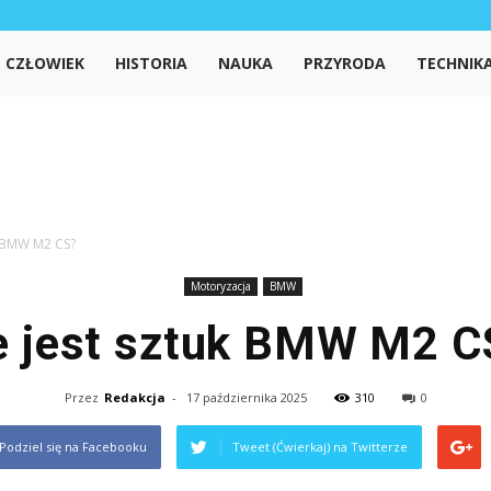
iedzanet.pl
CZŁOWIEK
HISTORIA
NAUKA
PRZYRODA
TECHNIK
uk BMW M2 CS?
Motoryzacja
BMW
le jest sztuk BMW M2 C
Przez
Redakcja
-
17 października 2025
310
0
Podziel się na Facebooku
Tweet (Ćwierkaj) na Twitterze