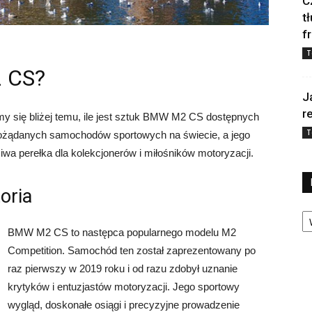
C
t
f
T
2 CS?
J
r
y się bliżej temu, ile jest sztuk BMW M2 CS dostępnych
T
pożądanych samochodów sportowych na świecie, a jego
ziwa perełka dla kolekcjonerów i miłośników motoryzacji.
oria
Ka
BMW M2 CS to następca popularnego modelu M2
Competition. Samochód ten został zaprezentowany po
raz pierwszy w 2019 roku i od razu zdobył uznanie
krytyków i entuzjastów motoryzacji. Jego sportowy
wygląd, doskonałe osiągi i precyzyjne prowadzenie