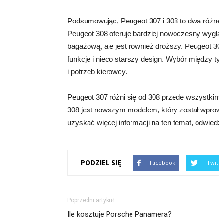
Podsumowując, Peugeot 307 i 308 to dwa różn
Peugeot 308 oferuje bardziej nowoczesny wyglą
bagażową, ale jest również droższy. Peugeot
funkcje i nieco starszy design. Wybór między 
i potrzeb kierowcy.
Peugeot 307 różni się od 308 przede wszystki
308 jest nowszym modelem, który został wpro
uzyskać więcej informacji na ten temat, odwiedź
PODZIEL SIĘ
Facebook
Twit
Poprzedni artykuł
Ile kosztuje Porsche Panamera?