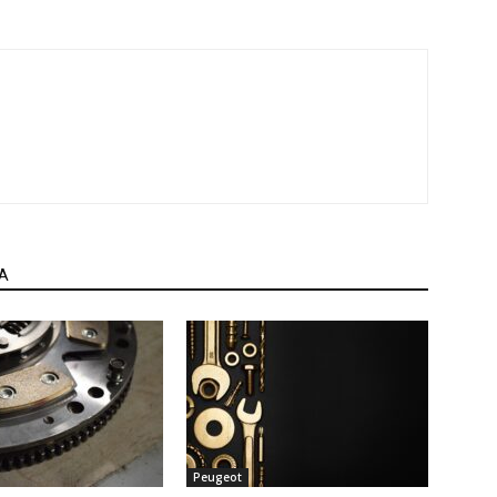
A
Peugeot