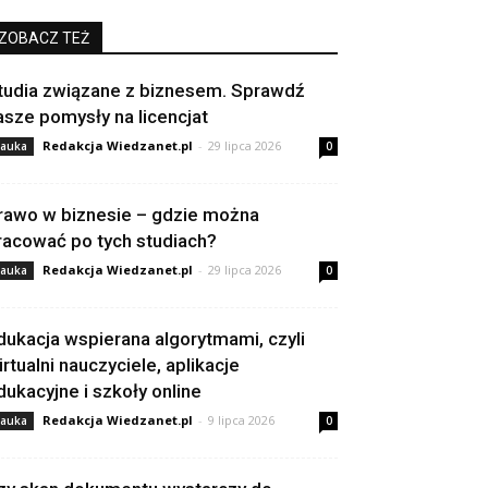
ZOBACZ TEŻ
tudia związane z biznesem. Sprawdź
asze pomysły na licencjat
Redakcja Wiedzanet.pl
-
29 lipca 2026
auka
0
rawo w biznesie – gdzie można
racować po tych studiach?
Redakcja Wiedzanet.pl
-
29 lipca 2026
auka
0
dukacja wspierana algorytmami, czyli
irtualni nauczyciele, aplikacje
dukacyjne i szkoły online
Redakcja Wiedzanet.pl
-
9 lipca 2026
auka
0