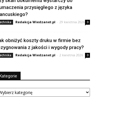
zy skan dokumentu wystarczy do
łumaczenia przysięgłego z języka
rancuskiego?
Redakcja Wiedzanet.pl
-
29 kwietnia 2026
echnika
0
ak obniżyć koszty druku w firmie bez
ezygnowania z jakości i wygody pracy?
Redakcja Wiedzanet.pl
-
2 kwietnia 2026
echnika
0
Kategorie
tegorie