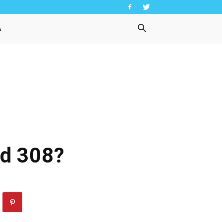
A
od 308?