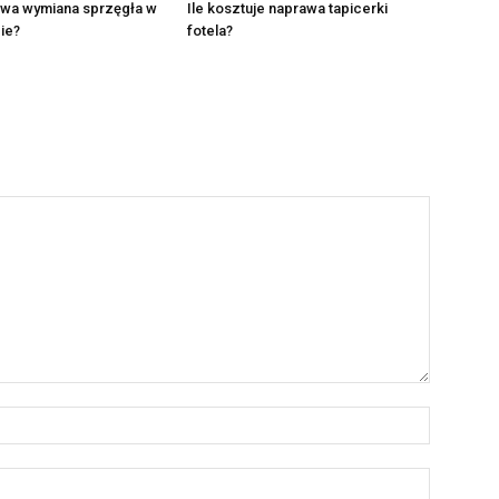
rwa wymiana sprzęgła w
Ile kosztuje naprawa tapicerki
ie?
fotela?