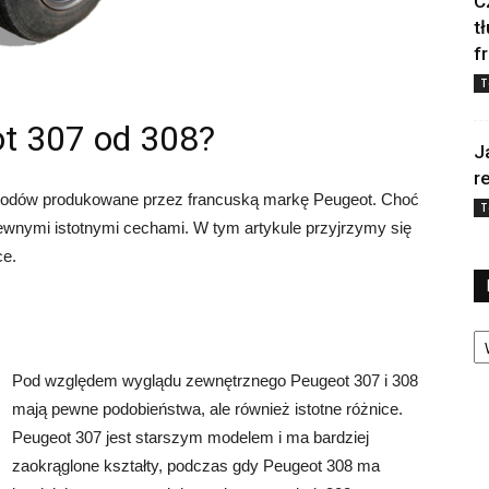
C
t
f
T
ot 307 od 308?
J
r
chodów produkowane przez francuską markę Peugeot. Choć
T
pewnymi istotnymi cechami. W tym artykule przyjrzymy się
ce.
Ka
Pod względem wyglądu zewnętrznego Peugeot 307 i 308
mają pewne podobieństwa, ale również istotne różnice.
Peugeot 307 jest starszym modelem i ma bardziej
zaokrąglone kształty, podczas gdy Peugeot 308 ma