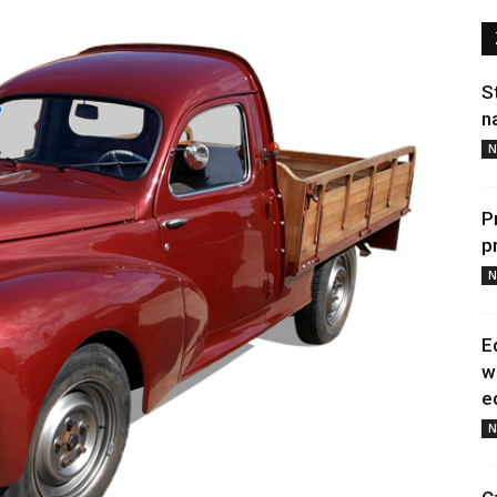
S
n
N
P
p
N
E
w
e
N