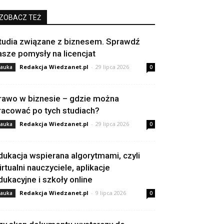
ZOBACZ TEŻ
tudia związane z biznesem. Sprawdź
asze pomysły na licencjat
Redakcja Wiedzanet.pl
-
29 lipca 2026
auka
0
rawo w biznesie – gdzie można
racować po tych studiach?
Redakcja Wiedzanet.pl
-
29 lipca 2026
auka
0
dukacja wspierana algorytmami, czyli
irtualni nauczyciele, aplikacje
dukacyjne i szkoły online
Redakcja Wiedzanet.pl
-
9 lipca 2026
auka
0