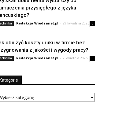
zy skan dokumentu wystarczy do
łumaczenia przysięgłego z języka
rancuskiego?
Redakcja Wiedzanet.pl
-
29 kwietnia 2026
echnika
0
ak obniżyć koszty druku w firmie bez
ezygnowania z jakości i wygody pracy?
Redakcja Wiedzanet.pl
-
2 kwietnia 2026
echnika
0
Kategorie
tegorie