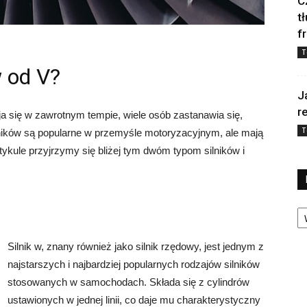
C
t
f
T
w od V?
J
r
ja się w zawrotnym tempie, wiele osób zastanawia się,
T
ilników są popularne w przemyśle motoryzacyjnym, ale mają
ykule przyjrzymy się bliżej tym dwóm typom silników i
Ka
Silnik w, znany również jako silnik rzędowy, jest jednym z
najstarszych i najbardziej popularnych rodzajów silników
stosowanych w samochodach. Składa się z cylindrów
ustawionych w jednej linii, co daje mu charakterystyczny