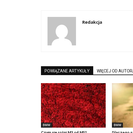
Redakcja
POWIĄZANE ARTYKUŁY
WIĘCEJ OD AUTOR
BMW
BMW
Czym się rożni M3 od M5?
Dlaczego s