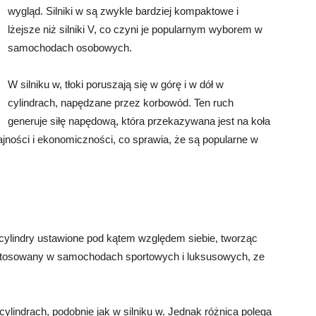
wygląd. Silniki w są zwykle bardziej kompaktowe i
lżejsze niż silniki V, co czyni je popularnym wyborem w
samochodach osobowych.
W silniku w, tłoki poruszają się w górę i w dół w
cylindrach, napędzane przez korbowód. Ten ruch
generuje siłę napędową, która przekazywana jest na koła
jności i ekonomiczności, co sprawia, że są popularne w
ma cylindry ustawione pod kątem względem siebie, tworząc
ęsto stosowany w samochodach sportowych i luksusowych, ze
w cylindrach, podobnie jak w silniku w. Jednak różnica polega