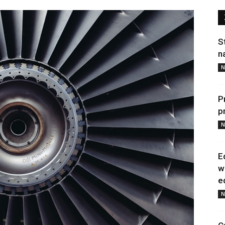
S
n
N
P
p
N
E
w
e
N