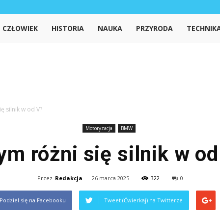
iedzanet.pl
CZŁOWIEK
HISTORIA
NAUKA
PRZYRODA
TECHNIK
ę silnik w od V?
Motoryzacja
BMW
ym różni się silnik w od
Przez
Redakcja
-
26 marca 2025
322
0
Podziel się na Facebooku
Tweet (Ćwierkaj) na Twitterze