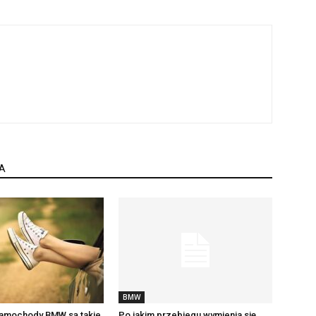
A
BMW
amochody BMW są takie
Po jakim przebiegu wymienia się