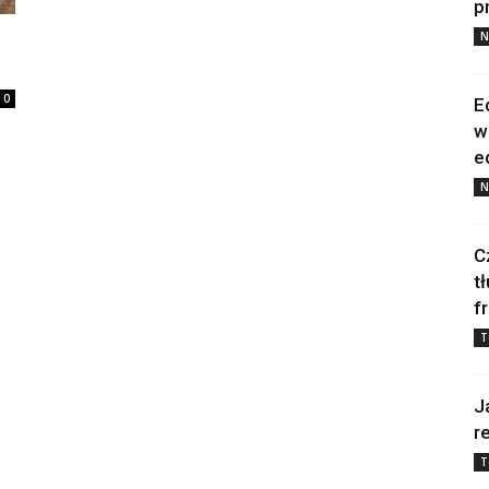
p
N
0
E
w
e
N
C
t
f
T
J
r
T