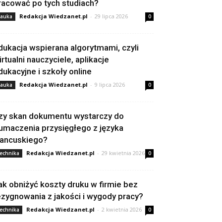
racować po tych studiach?
Redakcja Wiedzanet.pl
-
29 lipca 2026
auka
0
dukacja wspierana algorytmami, czyli
irtualni nauczyciele, aplikacje
dukacyjne i szkoły online
Redakcja Wiedzanet.pl
-
9 lipca 2026
auka
0
zy skan dokumentu wystarczy do
łumaczenia przysięgłego z języka
rancuskiego?
Redakcja Wiedzanet.pl
-
29 kwietnia 2026
echnika
0
ak obniżyć koszty druku w firmie bez
ezygnowania z jakości i wygody pracy?
Redakcja Wiedzanet.pl
-
2 kwietnia 2026
echnika
0