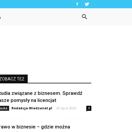
A
ZOBACZ TEŻ
tudia związane z biznesem. Sprawdź
asze pomysły na licencjat
Redakcja Wiedzanet.pl
-
29 lipca 2026
auka
0
rawo w biznesie – gdzie można