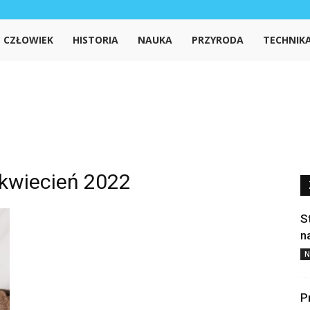
iedzanet.pl
CZŁOWIEK
HISTORIA
NAUKA
PRZYRODA
TECHNIK
kwiecień 2022
S
n
N
P