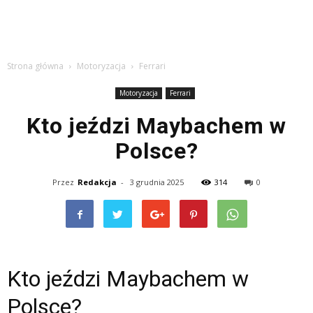
Strona główna
Motoryzacja
Ferrari
Motoryzacja
Ferrari
Kto jeździ Maybachem w
Polsce?
Przez
Redakcja
-
3 grudnia 2025
314
0
Kto jeździ Maybachem w
Polsce?