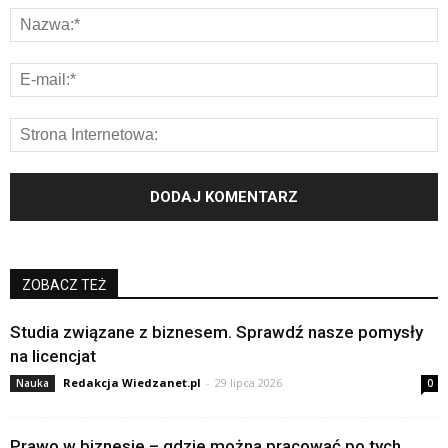
ZOBACZ TEŻ
Studia związane z biznesem. Sprawdź nasze pomysły
na licencjat
Redakcja Wiedzanet.pl
-
29 lipca 2026
Nauka
0
Prawo w biznesie – gdzie można pracować po tych