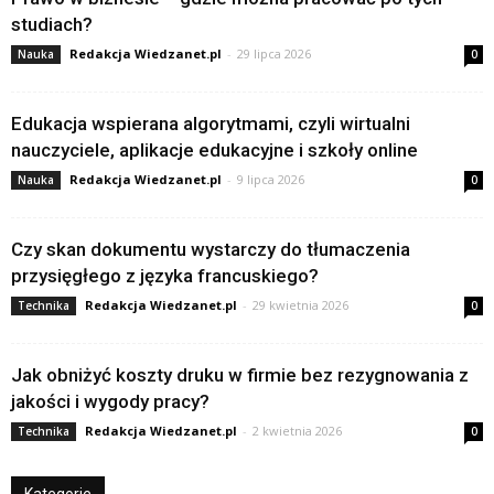
studiach?
Redakcja Wiedzanet.pl
-
29 lipca 2026
Nauka
0
Edukacja wspierana algorytmami, czyli wirtualni
nauczyciele, aplikacje edukacyjne i szkoły online
Redakcja Wiedzanet.pl
-
9 lipca 2026
Nauka
0
Czy skan dokumentu wystarczy do tłumaczenia
przysięgłego z języka francuskiego?
Redakcja Wiedzanet.pl
-
29 kwietnia 2026
Technika
0
Jak obniżyć koszty druku w firmie bez rezygnowania z
jakości i wygody pracy?
Redakcja Wiedzanet.pl
-
2 kwietnia 2026
Technika
0