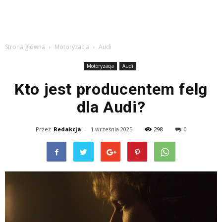
Strona główna
Motoryzacja
Audi
Motoryzacja
Audi
Kto jest producentem felg
dla Audi?
Przez
Redakcja
-
1 września 2025
298
0