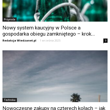
Przyroda
Nowy system kaucyjny w Polsce a
gospodarka obiegu zamkniętego – krok...
Redakcja Wiedzanet.pl
-
1 września 2025
0
Technika
Nowoczesne zakupy na czterech kołach – jak