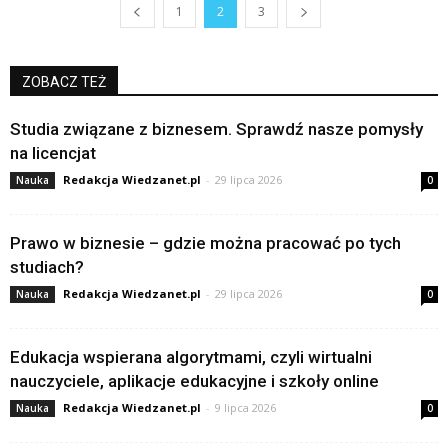
1
2
3
ZOBACZ TEŻ
Studia związane z biznesem. Sprawdź nasze pomysły
na licencjat
Redakcja Wiedzanet.pl
-
29 lipca 2026
Nauka
0
Prawo w biznesie – gdzie można pracować po tych
studiach?
Redakcja Wiedzanet.pl
-
29 lipca 2026
Nauka
0
Edukacja wspierana algorytmami, czyli wirtualni
nauczyciele, aplikacje edukacyjne i szkoły online
Redakcja Wiedzanet.pl
-
9 lipca 2026
Nauka
0